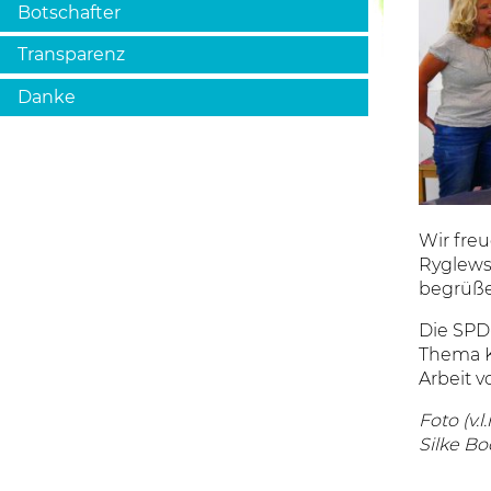
Botschafter
Transparenz
Danke
Wir freu
Ryglews
begrüße
Die SPD
Thema Ki
Arbeit v
Foto (v.
Silke Bo