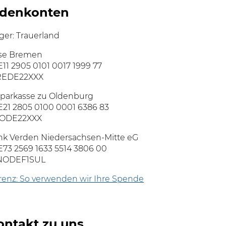
denkonten
er: Trauerland
se Bremen
11 2905 0101 0017 1999 77
BREDE22XXX
parkasse zu Oldenburg
E21 2805 0100 0001 6386 83
ZODE22XXX
nk Verden Niedersachsen-Mitte eG
E73 2569 1633 5514 3806 00
ENODEF1SUL
renz: So verwenden wir Ihre Spende
ontakt zu uns