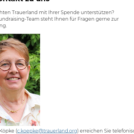
hten Trauerland mit Ihrer Spende unterstützen?
undraising-Team steht Ihnen für Fragen gerne zur
ng.
Köpke (
c.koepke@trauerland.org
) erreichen Sie telefoni