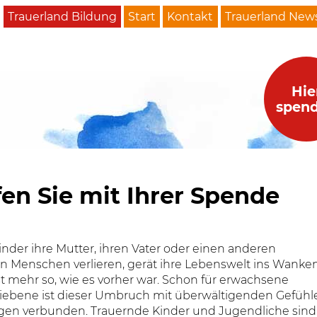
Trauerland Bildung
Start
Kontakt
Trauerland News
Hie
spen
fen Sie mit Ihrer Spende
nder ihre Mutter, ihren Vater oder einen anderen
en Menschen verlieren, gerät ihre Lebenswelt ins Wanken
st mehr so, wie es vorher war. Schon für erwachsene
liebene ist dieser Umbruch mit überwältigenden Gefühl
gen verbunden. Trauernde Kinder und Jugendliche sind