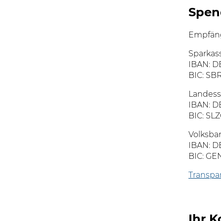
Spen
Empfäng
Sparkas
IBAN: DE
BIC: S
Landess
IBAN: D
BIC: SL
Volksba
IBAN: D
BIC: G
Transpa
Ihr K