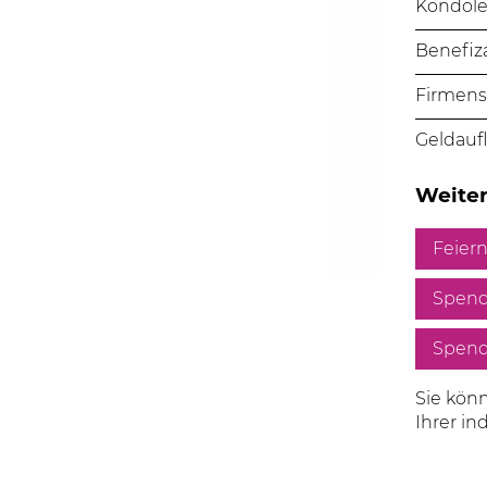
Kondol
Benefiz
Firmen
Geldauf
Weite
Feiern
Spend
Spend
Sie könn
Ihrer in