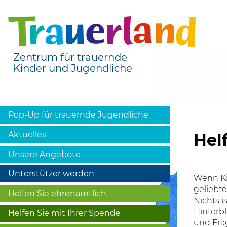
Zentrum für trauernde
Kinder und Jugendliche
Pop-Up für trauernde Jugendliche
Aktuelles
Hel
Unsere Angebote
Unterstützer werden
Wenn Ki
geliebt
Helfen Sie ehrenamtlich
Nichts i
Hinterb
Helfen Sie mit Ihrer Spende
und Fra