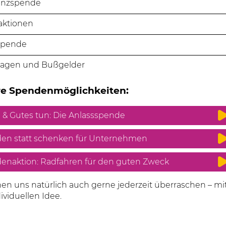
enzspende
aktionen
spende
lagen und Bußgelder
re Spendenmöglichkeiten:
 & Gutes tun: Die Anlassspende
en statt schenken für Unternehmen
enaktion: Radfahren für den guten Zweck
en uns natürlich auch gerne jederzeit überraschen – mi
dividuellen Idee.