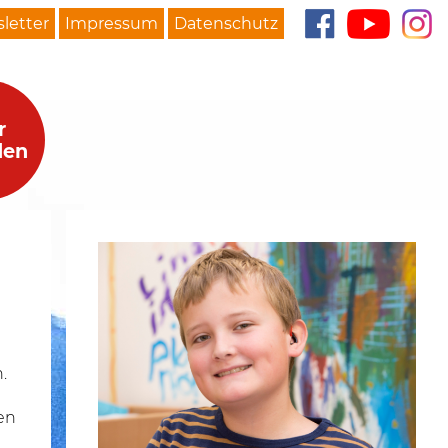
letter
Impressum
Datenschutz
r
den
.
en