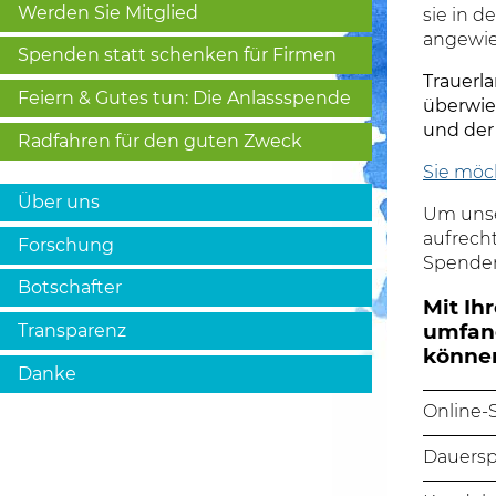
Werden Sie Mitglied
sie in d
angewie
Spenden statt schenken für Firmen
Trauerla
Feiern & Gutes tun: Die Anlassspende
überwie
und der
Radfahren für den guten Zweck
Sie möc
Über uns
Um unse
aufrecht
Forschung
Spende
Botschafter
Mit Ih
umfang
Transparenz
könne
Danke
Online-
Dauers