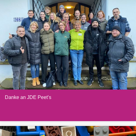
Danke an JDE Peet’s