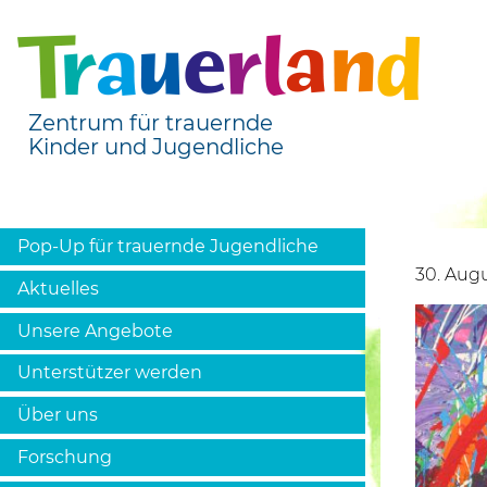
Zentrum für trauernde
Kinder und Jugendliche
Pop-Up für trauernde Jugendliche
30. Aug
Aktuelles
Unsere Angebote
Unterstützer werden
Über uns
Forschung