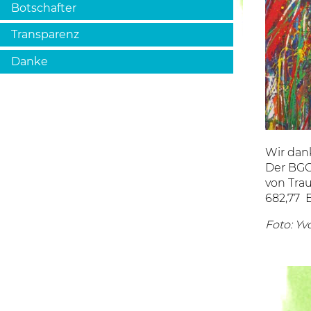
Botschafter
Transparenz
Danke
Wir dan
Der BGC
von Tra
682,77 
Foto: Yv