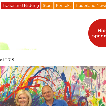
Trauerland Bildung
Start
Kontakt
Trauerland News
Hie
spen
ust 2018