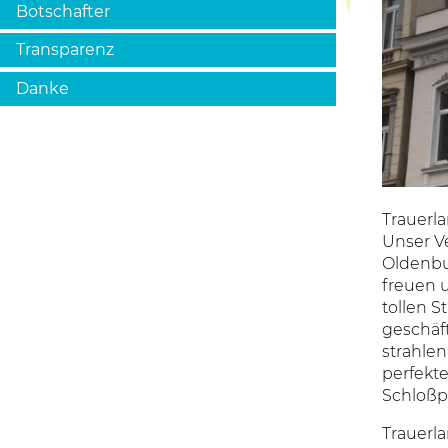
Botschafter
Transparenz
Danke
Trauerl
Unser Ve
Oldenbu
freuen u
tollen S
geschäf
strahle
perfekte
Schloßpl
Trauerla