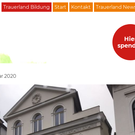
Trauerland Bildung
Start
Kontakt
Trauerland News
Hie
spen
ar 2020