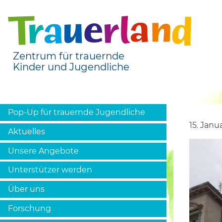
Zentrum für trauernde
Kinder und Jugendliche
Pop-Up für trauernde Jugendliche
15. Janu
Aktuelles
Unsere Angebote
Unterstützer werden
Über uns
Forschung