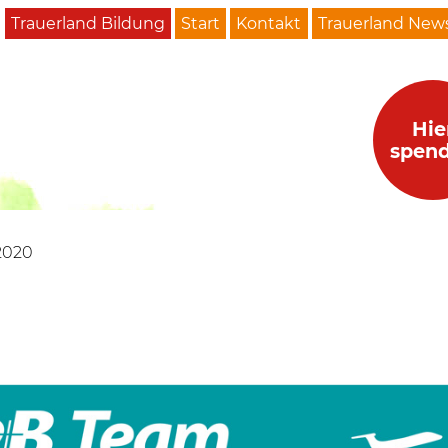
Trauerland Bildung
Start
Kontakt
Trauerland News
Hie
spen
2020