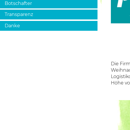
Botschafter
Transparenz
Danke
Die Fir
Weihnac
Logistik
Höhe vo