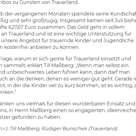
box zu Gunsten von Trauerland.
lb der vergangenen Monaten spendete seine Kundschaf
ßig und sehr großzügig. Insgesamt kamen seit Juli bish
fte 627,67 Euro zusammen. Das Geld geht in vollem
an Trauerland und ist eine wichtige Unterstützung für
 unsere Angebot für trauernde Kinder und Jugendliche
n kostenfrei anbieten zu können.
Frage, warum er sich gerne für Trauerland einsetzt und
 sammelt, erklärt Till Maßberg: „Wenn man selbst ein
nd unbeschwertes Leben führen kann, dann darf man
uch an die denken, denen es weniger gut geht. Gerade i
eit, in der die Kinder viel zu kurz kommen, ist es wichtig, 
enken.“
anken uns vielmals für diesen wunderbaren Einsatz und
uns, in Herrn Maßberg einen so engagierten, ideenreich
ützer gefunden zu haben.
l.n.r.): Till Maßberg, Rüdiger Bunschek (Trauerland).