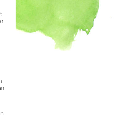
t
er
n
an
en