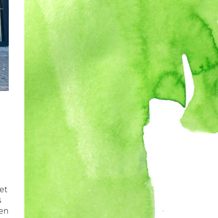
et
s
ten