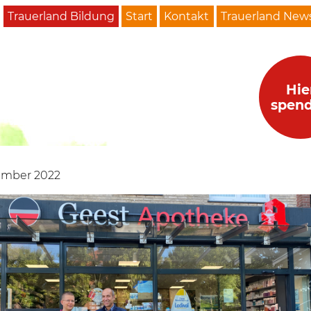
Trauerland Bildung
Start
Kontakt
Trauerland News
Hie
spen
ember 2022