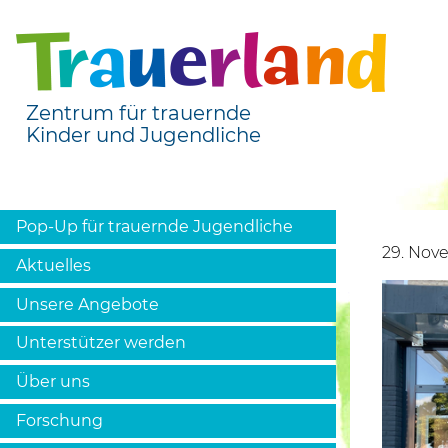
Zentrum für trauernde
Kinder und Jugendliche
Pop-Up für trauernde Jugendliche
29. Nov
Aktuelles
Unsere Angebote
Unterstützer werden
Über uns
Forschung