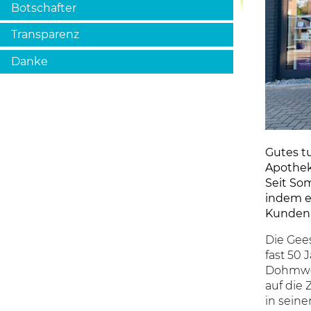
Botschafter
Transparenz
Danke
Gutes tu
Apothek
Seit So
indem er
Kunden 
Die Gee
fast 50 
Dohmweg
auf die 
in seine