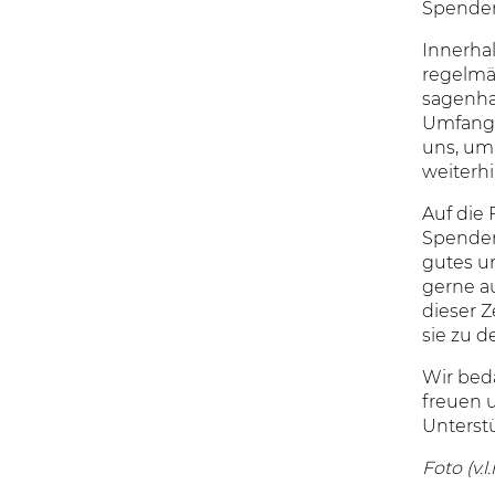
Spenden
Innerha
regelmä
sagenha
Umfang 
uns, um
weiterhi
Auf die 
Spenden
gutes u
gerne a
dieser Z
sie zu d
Wir bed
freuen 
Unterst
Foto (v.