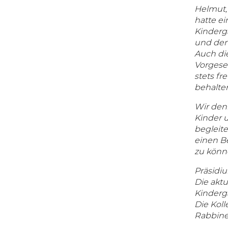
Helmut, 
hatte ei
Kinderg
und den
Auch die
Vorgese
stets f
behalte
Wir denk
Kinder 
begleit
einen Be
zu könn
Präsidi
Die akt
Kinderg
Die Kol
Rabbine