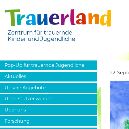
Zentrum für trauernde
Kinder und Jugendliche
Pop-Up für trauernde Jugendliche
22. Sep
Aktuelles
Unsere Angebote
Unterstützer werden
Über uns
Forschung