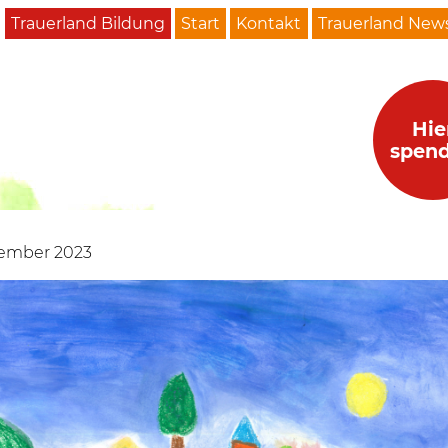
Trauerland Bildung
Start
Kontakt
Trauerland News
Hie
spen
tember 2023