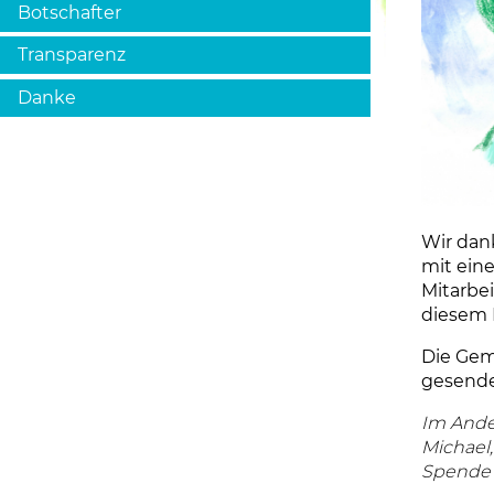
Botschafter
Transparenz
Danke
Wir dan
mit ein
Mitarbe
diesem
Die Gem
gesende
Im Ande
Michael,
Spende 