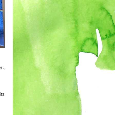
n
en,
tz