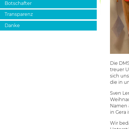
Botschafter
Transparenz
Danke
Die DMS
treuer U
sich uns
die in u
Sven Le
Weihnac
Namen a
in Gera 
Wir beda