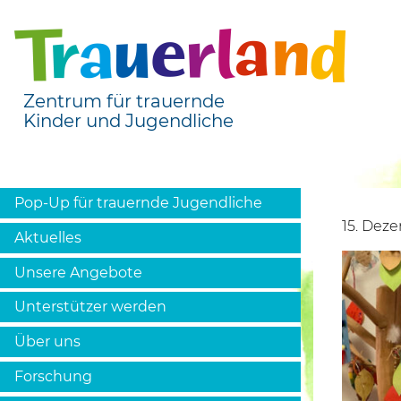
Zentrum für trauernde
Kinder und Jugendliche
Pop-Up für trauernde Jugendliche
15. Dez
Aktuelles
Unsere Angebote
Unterstützer werden
Über uns
Forschung