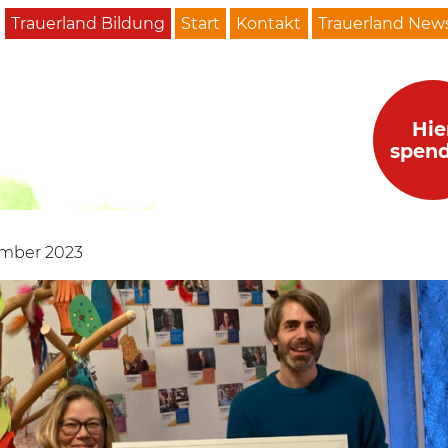
Trauerland Bildung
Start
Kontakt
Trauerland News
Hie
spen
ember 2023