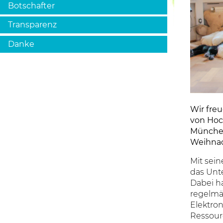
Botschafter
Transparenz
Danke
Wir fre
von Ho
München
Weihnac
Mit sei
das Unt
Dabei h
regelmä
Elektron
Ressour