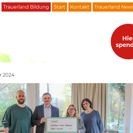
Trauerland Bildung
Start
Kontakt
Trauerland News
Hie
spen
r 2024