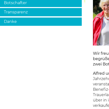
Botschafter
Transparenz
Danke
Wir freu
begrüße
zwei Bo
Alfred 
Jahrzehn
veranst
Benefiz
Trauerl
über in
verkauf