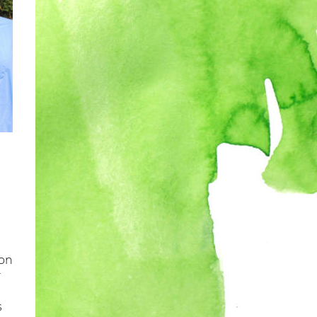
von
r
s