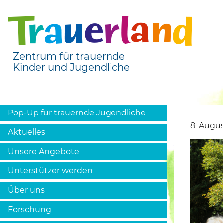
Zentrum für trauernde
Kinder und Jugendliche
Pop-Up für trauernde Jugendliche
8. Augu
Aktuelles
Unsere Angebote
Unterstützer werden
Über uns
Forschung