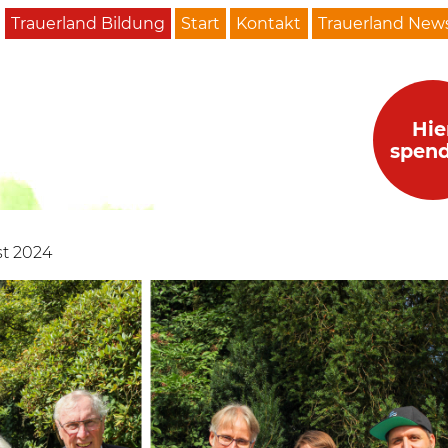
Trauerland Bildung
Start
Kontakt
Trauerland News
Hie
spen
st 2024