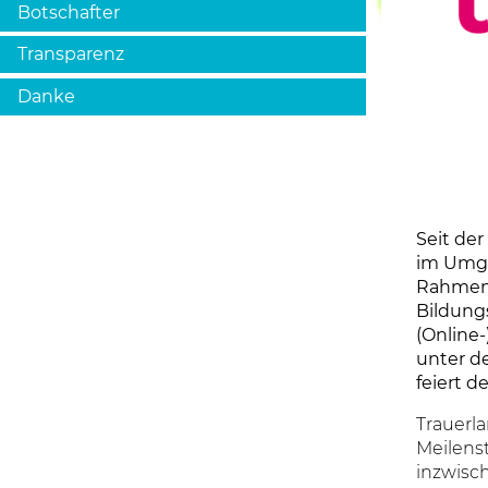
Botschafter
Transparenz
Danke
Seit der
im Umga
Rahmen 
Bildung
(Online
unter 
feiert d
Trauerla
Meilenst
inzwisc