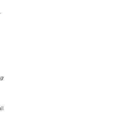
r
ng
ll
s