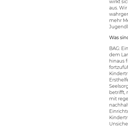
wirkt s
aus. Wi
wahrgen
mehr Me
Jugendl
Was sin
BAG: Ein
dem Lan
hinaus f
fortzuf
Kindertr
Ersthelf
Seelsor
betrifft
mit reg
nachhalt
Einrich
Kindert
Unsiche