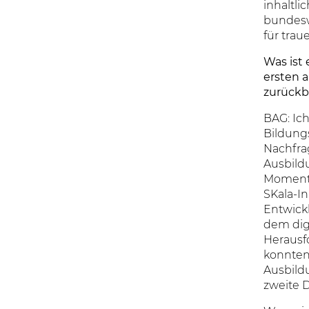
inhaltli
bundesw
für trau
Was ist 
ersten 
zurückb
BAG: Ich
Bildung
Nachfra
Ausbild
Moment.
SKala-In
Entwick
dem digi
Herausf
konnten
Ausbild
zweite 