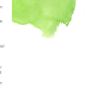
s
en
en
iel
r
d
en