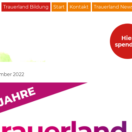
Trauerland Bildung
Start
Kontakt
Trauerland News
Hie
spen
ember 2022