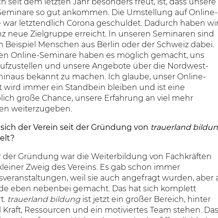
 seit dem letzten Jahr besonders freut, ist, dass unsere
Seminare so gut ankommen. Die Umstellung auf Online-
 war letztendlich Corona geschuldet. Dadurch haben wi
nz neue Zielgruppe erreicht. In unseren Seminaren sind
 Beispiel Menschen aus Berlin oder der Schweiz dabei.
en Online-Seminare haben es möglich gemacht, uns
 aufzustellen und unsere Angebote über die Nordwest-
hinaus bekannt zu machen. Ich glaube, unser Online-
 wird immer ein Standbein bleiben und ist eine
lich große Chance, unsere Erfahrung an viel mehr
n weiterzugeben.
 sich der Verein seit der Gründung von
trauerland bildu
elt?
r der Gründung war die Weiterbildung von Fachkräften
kleiner Zweig des Vereins. Es gab schon immer
veranstaltungen, weil sie auch angefragt wurden, aber a
de eben nebenbei gemacht. Das hat sich komplett
t.
trauerland bildung
ist jetzt ein großer Bereich, hinter
 Kraft, Ressourcen und ein motiviertes Team stehen. Da