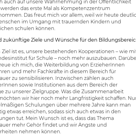
ich auch auf unsere Wahrnehmung in der Öffentlichkeit
r werden das erste Mal als Kompetenzzentrum
ommen. Das freut mich vor allem, weil wir heute deutli
nschen im Umgang mit trauernden Kindern und
ichen schulen können.
d zukünftige Ziele und Wünsche für den Bildungsberei
 Ziel ist es, unsere bestehenden Kooperationen – wie mi
desinstitut für Schule – noch mehr auszubauen. Darübe
reue ich mich, die Weiterbildung von ErzieherInnen
ühren und mehr Fachkräfte in diesem Bereich für
auer zu sensibilisieren. Inzwischen zählen auch
erInnen sowie Institutionen aus dem Bereich der
ge zu unserer Zielgruppe. Was die Zusammenarbeit
, möchten wir hier noch mehr Langfristigkeit schaffen. Nu
elmäßigen Schulungen über mehrere Jahre kann man
ig etwas erreichen, sodass sich auch etwas in den
tungen tut. Mein Wunsch ist es, dass das Thema
rauer mehr Gehör findet und wir Ängste und
rheiten nehmen können.