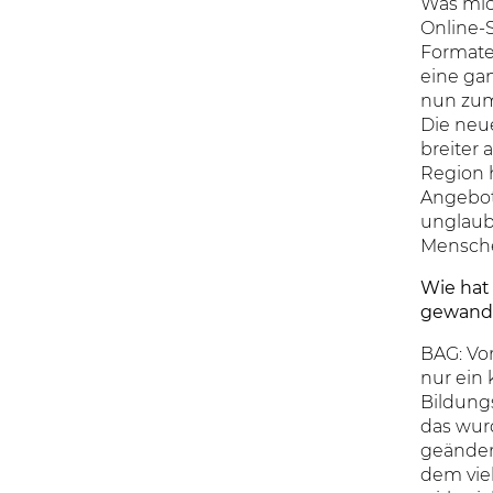
Was mich
Online-
Formate
eine ga
nun zum
Die neu
breiter
Region 
Angebot
unglaub
Mensche
Wie hat
gewand
BAG: Vo
nur ein 
Bildungs
das wur
geänder
dem viel