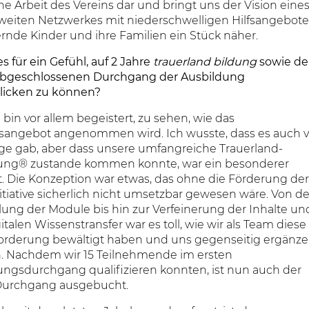
che Arbeit des Vereins dar und bringt uns der Vision eine
eiten Netzwerkes mit niederschwelligen Hilfsangebot
ernde Kinder und ihre Familien ein Stück näher.
es für ein Gefühl, auf 2 Jahre
trauerland bildung
sowie d
abgeschlossenen Durchgang der Ausbildung
licken zu können?
 bin vor allem begeistert, zu sehen, wie das
sangebot angenommen wird. Ich wusste, dass es auch v
ge gab, aber dass unsere umfangreiche Trauerland-
ung® zustande kommen konnte, war ein besonderer
 Die Konzeption war etwas, das ohne die Förderung der
itiative sicherlich nicht umsetzbar gewesen wäre. Von de
lung der Module bis hin zur Verfeinerung der Inhalte un
talen Wissenstransfer war es toll, wie wir als Team diese
orderung bewältigt haben und uns gegenseitig ergänz
. Nachdem wir 15 Teilnehmende im ersten
ungsdurchgang qualifizieren konnten, ist nun auch der
Durchgang ausgebucht.